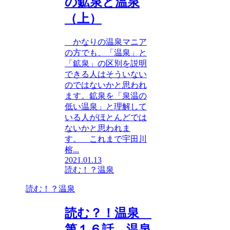
の鉱泉と温泉
（上）
かなりの温泉マニア
の方でも、「温泉」と
「鉱泉」の区別を説明
できる人はそういない
のではないかと思われ
ます。鉱泉を「泉温の
低い温泉」と理解して
いる人がほとんどでは
ないかと思われま
す。 これまで宇田川
榕...
2021.01.13
読む！？温泉
読む！？温泉
読む？！温泉
第１６話 温泉