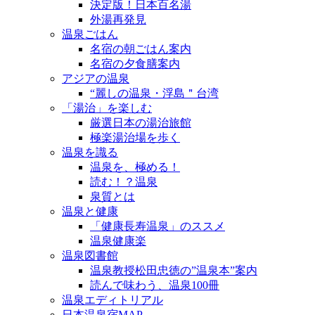
決定版！日本百名湯
外湯再発見
温泉ごはん
名宿の朝ごはん案内
名宿の夕食膳案内
アジアの温泉
“麗しの温泉・浮島＂台湾
「湯治」を楽しむ
厳選日本の湯治旅館
極楽湯治場を歩く
温泉を識る
温泉を、極める！
読む！？温泉
泉質とは
温泉と健康
「健康長寿温泉」のススメ
温泉健康楽
温泉図書館
温泉教授松田忠徳の”温泉本”案内
読んで味わう、温泉100冊
温泉エディトリアル
日本温泉宿MAP