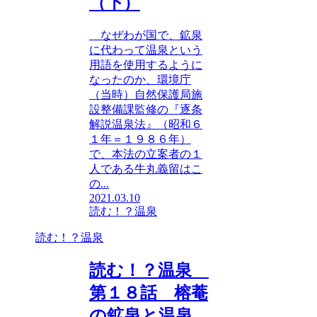
（下）
なぜわが国で、鉱泉
に代わって温泉という
用語を使用するように
なったのか、環境庁
（当時）自然保護局施
設整備課監修の『逐条
解説温泉法』（昭和６
１年＝１９８６年）
で、本法の立案者の１
人である牛丸義留はこ
の...
2021.03.10
読む！？温泉
読む！？温泉
読む！？温泉
第１８話 榕菴
の鉱泉と温泉