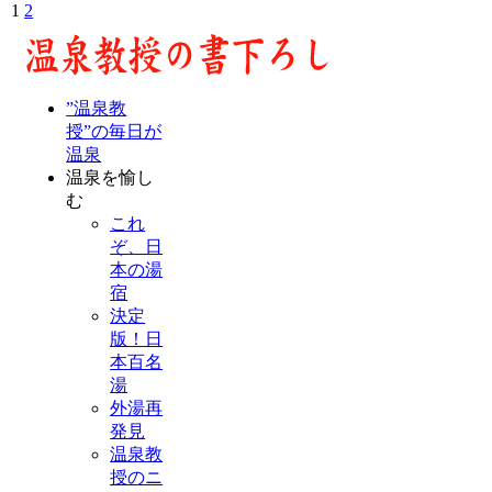
1
2
”温泉教
授”の毎日が
温泉
温泉を愉し
む
これ
ぞ、日
本の湯
宿
決定
版！日
本百名
湯
外湯再
発見
温泉教
授のニ