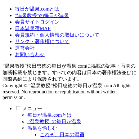
毎日が温泉.comとは
”温泉教授”の毎日が温泉
会員サイトログイン
日本温泉宿MAP
会員規約・個人情報の取扱いについて
リンク・著作権について
運営会社
お問い合わせ
“温泉教授”松田忠徳の毎日が温泉.comに掲載の記事・写真の
無断転載を禁じます。すべての内容は日本の著作権法並びに
国際条約により保護されています。
Copyright © “温泉教授”松田忠徳の毎日が温泉.com All rights
reserved. No reproduction or republication without written
permission.
メニュー
毎日が温泉.comとは
”温泉教授”の毎日が温泉
温泉を愉しむ
これぞ、日本の湯宿