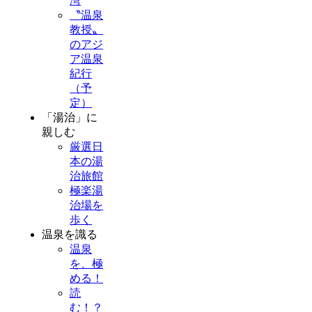
湾
〝温泉
教授〟
のアジ
ア温泉
紀行
（予
定）
「湯治」に
親しむ
厳選日
本の湯
治旅館
極楽湯
治場を
歩く
温泉を識る
温泉
を、極
める！
読
む！？