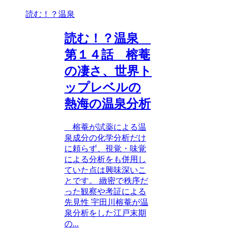
読む！？温泉
読む！？温泉
第１４話 榕菴
の凄さ、世界ト
ップレベルの
熱海の温泉分析
榕菴が試薬による温
泉成分の化学分析だけ
に頼らず、視覚・味覚
による分析をも併用し
ていた点は興味深いこ
とです。 緻密で秩序だ
った観察や考証による
先見性 宇田川榕菴が温
泉分析をした江戸末期
の...