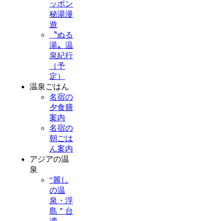
ッポン
秘湯漫
遊
〝ぬる
湯〟温
泉紀行
（予
定）
温泉ごはん
名宿の
夕食膳
案内
名宿の
朝ごは
ん案内
アジアの温
泉
“麗し
の温
泉・浮
島＂台