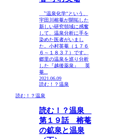
‶温泉化学”という、
宇田川榕菴が開拓した
新しい研究領域に感奮
して、温泉分析に手を
染めた医者がいまし
た。小村英菴（１７６
６～１８３７）です。
郷里の温泉を巡り分析
した『越後薬泉』 英
菴...
2021.06.09
読む！？温泉
読む！？温泉
読む！？温泉
第１９話 榕菴
の鉱泉と温泉