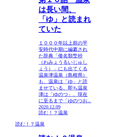
は長い間、
「ゆ」と読まれ
ていた
１０００年以上前の平
安時代中期に編纂され
た辞典「倭名類漐抄
（わみょうるいじゅし
ょう）」にも出てくる
温泉津温泉（島根県）
も、温泉は「ゆ」と読
ませている。即ち温泉
津は「ゆのつ」。現在
に至るまで「ゆのつお...
2020.12.09
読む！？温泉
読む！？温泉