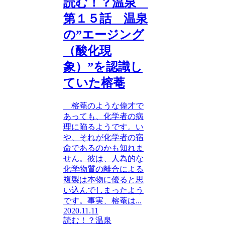
読む！？温泉
第１５話 温泉
の”エージング
（酸化現
象）”を認識し
ていた榕菴
榕菴のような偉才で
あっても、化学者の病
理に陥るようです。い
や、それが化学者の宿
命であるのかも知れま
せん。彼は、人為的な
化学物質の離合による
複製は本物に優ると思
い込んでしまったよう
です。事実、榕菴は...
2020.11.11
読む！？温泉