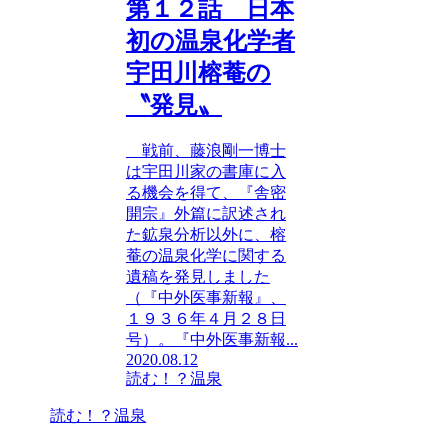
第１２話 日本
初の温泉化学者
宇田川榕菴の
〝発見〟
戦前、藤浪剛一博士
は宇田川家の書庫に入
る機会を得て、『舎密
開宗』外篇に訳述され
た鉱泉分析以外に、榕
菴の温泉化学に関する
遺稿を発見しました
（『中外医事新報』、
１９３６年４月２８日
号）。『中外医事新報...
2020.08.12
読む！？温泉
読む！？温泉