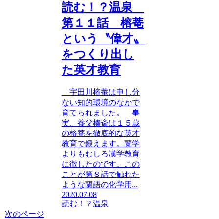
読む！？温泉
第１１話 榕菴
という〝偉才〟
をつくり出し
た英才教育
宇田川榕菴は申し分
ない知的環境のなかで
育てられました。 事
実、養父榛斎は１５歳
の榕菴を徹底的な英才
教育で鍛えます。蘭学
よりもむしろ漢学教育
に徹したのです。この
ことが第８話で触れた
ような蘭語の化学用...
2020.07.08
読む！？温泉
次のページ