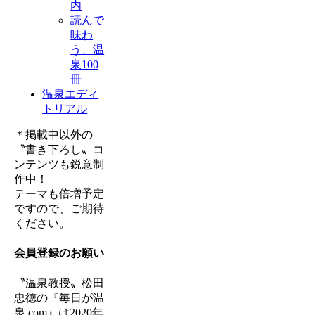
内
読んで
味わ
う、温
泉100
冊
温泉エディ
トリアル
＊掲載中以外の
〝書き下ろし〟コ
ンテンツも鋭意制
作中！
テーマも倍増予定
ですので、ご期待
ください。
会員登録のお願い
〝温泉教授〟松田
忠徳の『毎日が温
泉.com』は
2020年