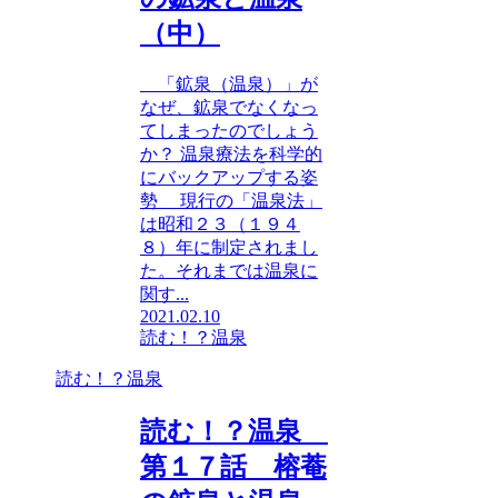
（中）
「鉱泉（温泉）」が
なぜ、鉱泉でなくなっ
てしまったのでしょう
か？ 温泉療法を科学的
にバックアップする姿
勢 現行の「温泉法」
は昭和２３（１９４
８）年に制定されまし
た。それまでは温泉に
関す...
2021.02.10
読む！？温泉
読む！？温泉
読む！？温泉
第１７話 榕菴