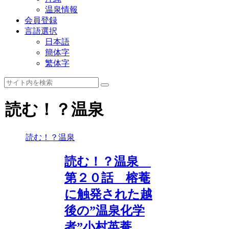
温泉情報
会員登録
言語選択
日本語
簡体字
繁体字
読む！？温泉
読む！？温泉
読む！？温泉
第２０話 榕菴
に触発された越
後の”温泉化学
者”小村英菴