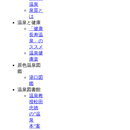
温泉
泉質と
は
温泉と健康
「健康
長寿温
泉」の
ススメ
温泉健
康楽
原色温泉図
鑑
湯口図
鑑
温泉図書館
温泉教
授松田
忠徳
の”温
泉
本”案