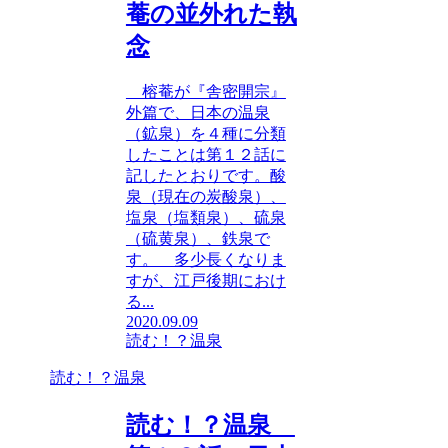
菴の並外れた執
念
榕菴が『舎密開宗』
外篇で、日本の温泉
（鉱泉）を４種に分類
したことは第１２話に
記したとおりです。酸
泉（現在の炭酸泉）、
塩泉（塩類泉）、硫泉
（硫黄泉）、鉄泉で
す。 多少長くなりま
すが、江戸後期におけ
る...
2020.09.09
読む！？温泉
読む！？温泉
読む！？温泉