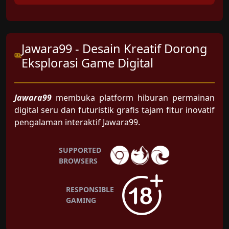
Jawara99 - Desain Kreatif Dorong
Eksplorasi Game Digital
Jawara99
membuka platform hiburan permainan
digital seru dan futuristik grafis tajam fitur inovatif
pengalaman interaktif Jawara99.
SUPPORTED
BROWSERS
RESPONSIBLE
GAMING