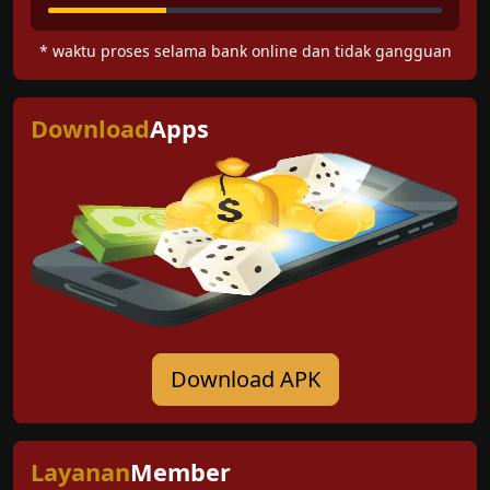
* waktu proses selama bank online dan tidak gangguan
Download
Apps
Download APK
Layanan
Member