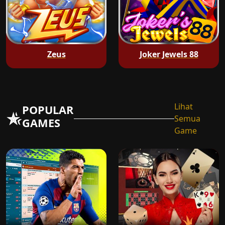
Zeus
Joker Jewels 88
Lihat
POPULAR
Semua
GAMES
Game