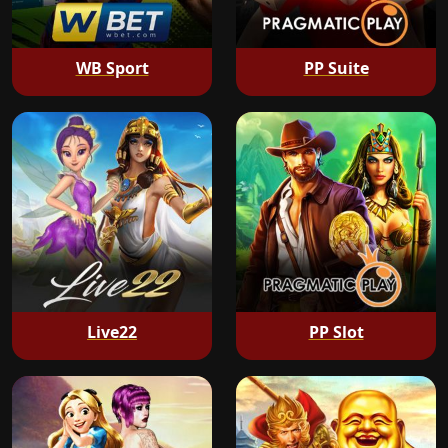
WB Sport
PP Suite
Live22
PP Slot