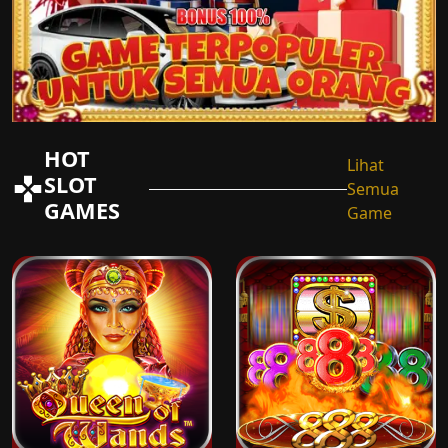
HOT
Lihat
SLOT
Semua
GAMES
Game