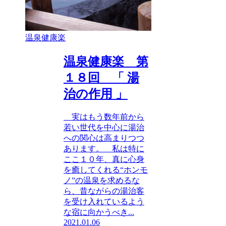
温泉健康楽
温泉健康楽 第
１８回 「 湯
治の作用 」
実はもう数年前から
若い世代を中心に湯治
への関心は高まりつつ
あります。 私は特に
ここ１０年、真に心身
を癒してくれる“ホンモ
ノ”の温泉を求めるな
ら、昔ながらの湯治客
を受け入れているよう
な宿に向かうべき...
2021.01.06