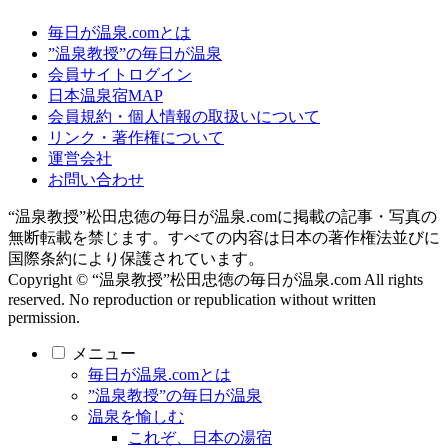
毎日が温泉.comとは
”温泉教授”の毎日が温泉
会員サイトログイン
日本温泉宿MAP
会員規約・個人情報の取扱いについて
リンク・著作権について
運営会社
お問い合わせ
“温泉教授”松田忠徳の毎日が温泉.comに掲載の記事・写真の
無断転載を禁じます。すべての内容は日本の著作権法並びに
国際条約により保護されています。
Copyright © “温泉教授”松田忠徳の毎日が温泉.com All rights
reserved. No reproduction or republication without written
permission.
メニュー
毎日が温泉.comとは
”温泉教授”の毎日が温泉
温泉を愉しむ
これぞ、日本の湯宿