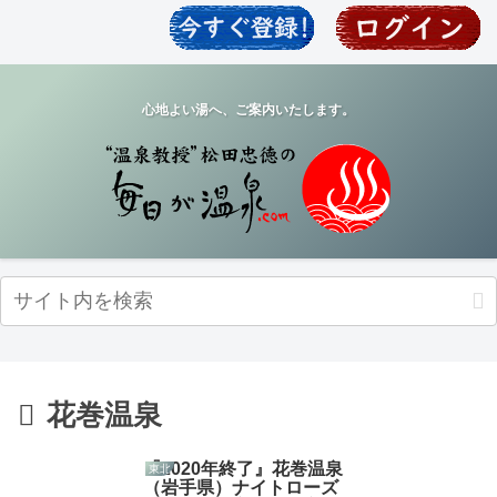
心地よい湯へ、ご案内いたします。
花巻温泉
『2020年終了』花巻温泉
東北
（岩手県）ナイトローズ