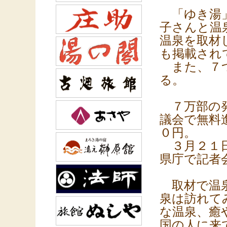
「ゆき湯」
子さんと温
温泉を取材
も掲載され
また、７つ
る。
７万部の発
議会で無料
０円。
３月２１日
県庁で記者
取材で温泉
泉は訪れて
な温泉、癒
国の人に来