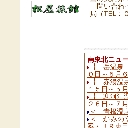
問い合わせ
局（TEL
南東北ニュ
【 岳温泉 
０日～５月６
【 赤湯温泉
１５日～５月
【 寒河江温
２６日～７月
＜ 青根温
＜ かみの
案・ＪＲ東