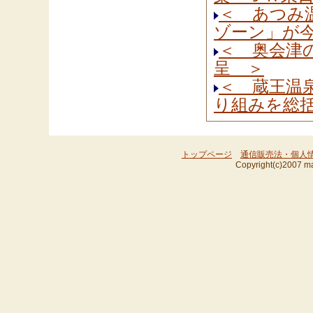
＜ あつみ
ゾーン」が
＜ 奥会津
呈 ＞
＜ 蔵王温
り組みを総
トップページ
通信販売法・個人
Copyright(c)2007 ma