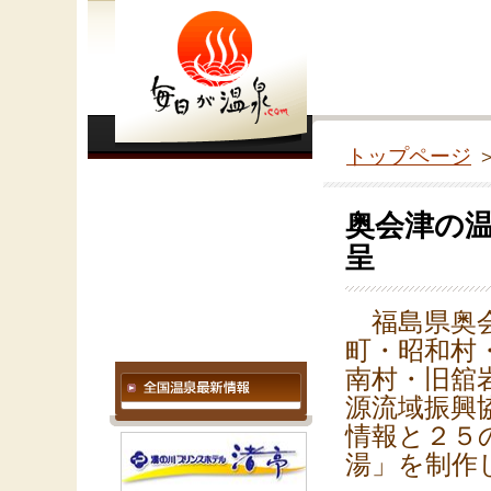
トップページ
奥会津の
呈
福島県奥会
町・昭和村
南村・旧舘
源流域振興
情報と２５
湯」を制作