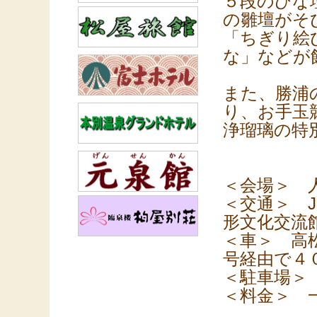
５段のひな
の雛壇がそ
「ちぎり絵
な」などが
また、勝浦
り、お手玉
浄瑠璃の特
＜会場＞ 
＜交通＞ 
形文化交流
＜車＞ 高
号経由で４
＜駐車場＞ 
＜料金＞ 