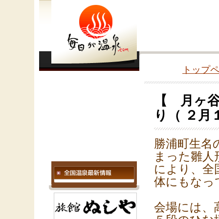
トップ
【 月ヶ谷
り（ ２月
勝浦町生名
まった雛人
により、全
体にもなっ
会場には、