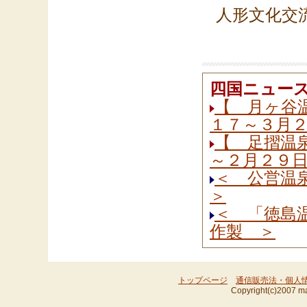
人形文化交
四国ニュー
【 月ヶ谷温
１７～３月２
【 足摺温泉
～２月２９日
＜ 公営温
＞
＜ 「徳島
作製 ＞
トップページ
通信販売法・個人
Copyright(c)2007 ma