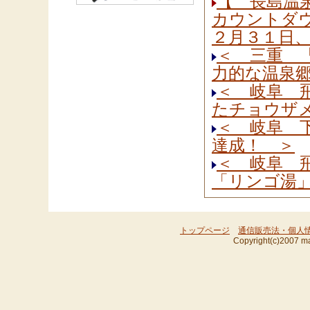
【 長島温
カウントダウン＆
２月３１日、
＜ 三重 
力的な温泉
＜ 岐阜 
たチョウザ
＜ 岐阜 
達成！ ＞
＜ 岐阜 
「リンゴ湯
トップページ
通信販売法・個人
Copyright(c)2007 ma