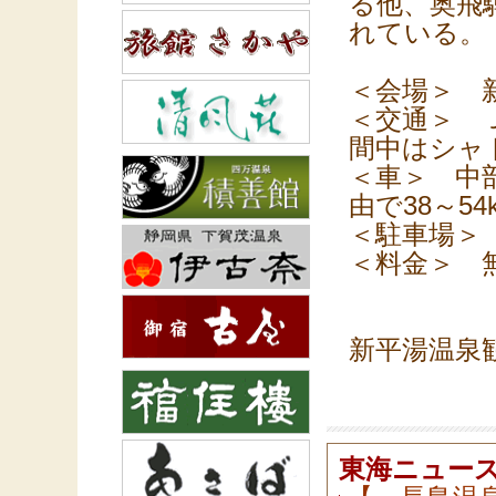
る他、奥飛
れている。
＜会場＞ 
＜交通＞ 
間中はシャ
＜車＞ 中
由で38～54
＜駐車場＞
＜料金＞ 
新平湯温泉
東海ニュー