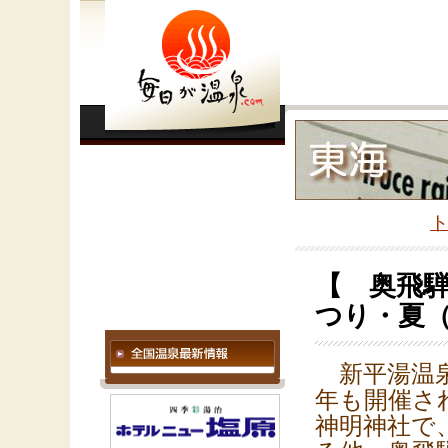
【 奥飛騨
つり・夏（
新平湯温泉
年も開催さ
神明神社で