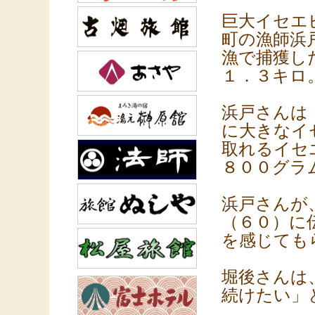
巨大イセエ
町の漁師浜
漁で捕獲し
１．３キロ
浜戸さんは
に大きなイ
取れるイセ
８００グラ
浜戸さんが
（６０）に
を感じても
堀後さんは
続けたい」