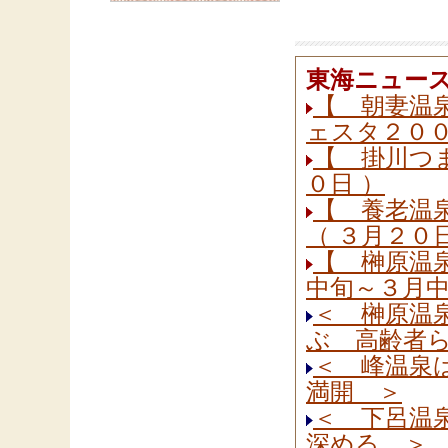
東海ニュー
【 朝妻温泉
ェスタ２００
【 掛川つま
０日 ）
【 養老温
（ ３月２０
【 榊原温泉
中旬～３月中
＜ 榊原温
ぶ 高齢者
＜ 峰温泉
満開 ＞
＜ 下呂温
深める ＞