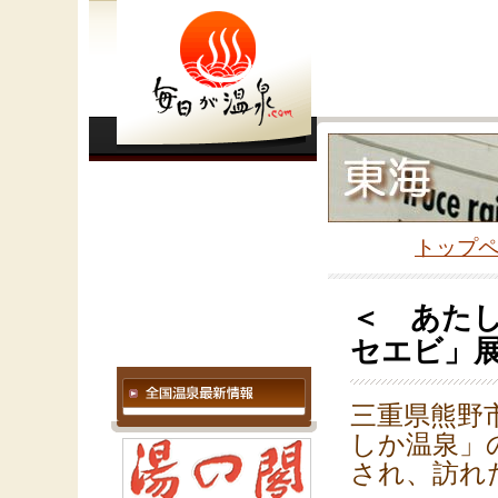
トップ
＜ あた
セエビ」
三重県熊野
しか温泉」
され、訪れ