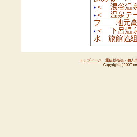
＜ 湯谷温
＜ 温泉テ
フ 地元高
＜ 下呂温
水 旅館協
トップページ
通信販売法・個人
Copyright(c)2007 ma