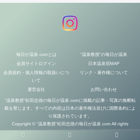
毎日が温泉.comとは
”温泉教授”の毎日が温泉
会員サイトログイン
日本温泉宿MAP
会員規約・個人情報の取扱いにつ
リンク・著作権について
いて
運営会社
お問い合わせ
“温泉教授”松田忠徳の毎日が温泉.comに掲載の記事・写真の無断転
載を禁じます。すべての内容は日本の著作権法並びに国際条約によ
り保護されています。
Copyright © “温泉教授”松田忠徳の毎日が温泉.com All rights
reserved. No reproduction or republication without written
permission.