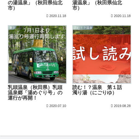
の湯温泉」（秋田県仙北
湯温泉」（秋田県仙北
市）
市）
2020.11.18
2020.11.18
東北
読む！？温泉
乳頭温泉（秋田県）乳頭
読む！？温泉 第１話
温泉郷「湯めぐり号」の
濁り湯（にごりゆ）
運行が再開！
2020.07.10
2019.08.28