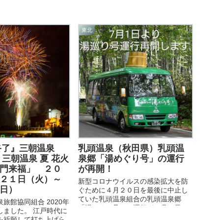
東北
年終了』三朝温泉
乳頭温泉（秋田県）乳頭温
 三朝温泉 夏 花火
泉郷「湯めぐり号」の運行
門来福」 ２０
が再開！
２１日（火）～
新型コロナウイルスの感染拡大を防
日）
ぐために４月２０日を最後に中止し
ていた乳頭温泉組合の乳頭温泉郷
旅館協同組合 2020年
「湯めぐり号」の運行が７月１日か
しました。 江戸時代に
ら再開されました。乳頭温泉郷「湯
を祈願して打ち上げら