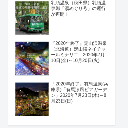
乳頭温泉（秋田県）乳頭温
泉郷「湯めぐり号」の運行
が再開！
『2020年終了』定山渓温泉
（北海道）定山渓ネイチャ
ールミナリエ 2020年7月
10日(金)～10月20日(火)
『2020年終了』有馬温泉(兵
庫県)「有馬涼風ビアガーデ
ン」2020年7月23日(木)～8
月23日(日)