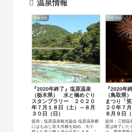
温泉情報
東海 北陸
中国 四国
『2020年終了』塩原温泉
『2020
（栃木県） 水と橋めぐり
（鳥取県）
スタンプラリー ２０２０
まつり「笑
年７月１８日（土）～８月
２０年７月
３０日（日）
８月９日（
提供：塩原温泉観光協会 塩原温泉郷
提供：三朝温泉
にはもみじ谷大吊橋を始め、大小
度は終了いた
様々な吊り橋と滝が点在します。こ
は、悪疫退散