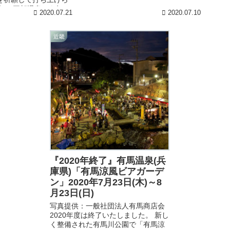
めぐり号」は乳頭温泉郷内７つの
火。 三朝温泉でも毎
2020.07.21
2020.07.10
宿...
り除き笑門来福を願っ
.
近畿
『2020年終了』有馬温泉(兵
庫県)「有馬涼風ビアガーデ
ン」2020年7月23日(木)～8
月23日(日)
写真提供：一般社団法人有馬商店会
2020年度は終了いたしました。 新し
く整備された有馬川公園で「有馬涼