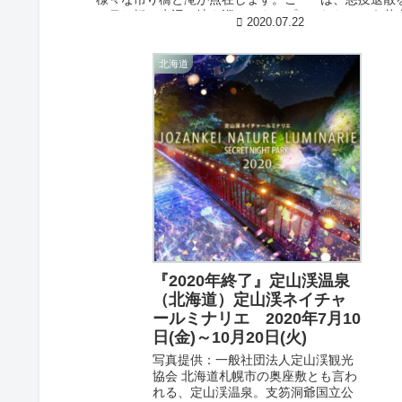
の吊り橋や水辺の地を巡るスタンプ
れたという花
2020.07.22
ラリーが今年も７月１８日より開催
年、悪疫を取
されます。２１カ所のスタンプ設
て花火を打ち..
置...
北海道
『2020年終了』定山渓温泉
（北海道）定山渓ネイチャ
ールミナリエ 2020年7月10
日(金)～10月20日(火)
写真提供：一般社団法人定山渓観光
協会 北海道札幌市の奥座敷とも言わ
れる、定山渓温泉。支笏洞爺国立公