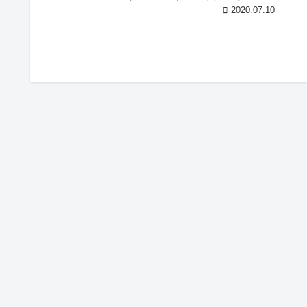
園内にあり、豊かな自然を感じるこ
2020.07.10
とが出来ます。 その雄大な自然と共
創するライティングパフ...