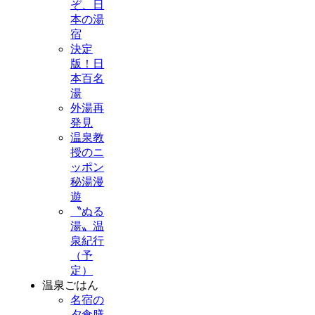
ぞ、日
本の湯
宿
決定
版！日
本百名
湯
外湯再
発見
温泉教
授のニ
ッポン
秘湯漫
遊
〝ぬる
湯〟温
泉紀行
（予
定）
温泉ごはん
名宿の
夕食膳