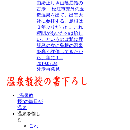
由緒正しき山陰屈指の
古湯 松江市郊外の玉
造温泉を出て、出雲大
社に参拝する。島根は
３年ぶりだった。これ
程間があいたのは珍し
い。というのは私は鹿
児島の次に島根の温泉
を高く評価してきたか
ら、年に１...
2019.07.24
外湯再発見
”温泉教
授”の毎日が
温泉
温泉を愉し
む
これ