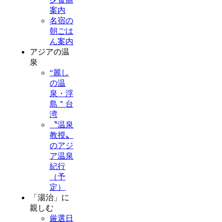
案内
名宿の
朝ごは
ん案内
アジアの温
泉
“麗し
の温
泉・浮
島＂台
湾
〝温泉
教授〟
のアジ
ア温泉
紀行
（予
定）
「湯治」に
親しむ
厳選日