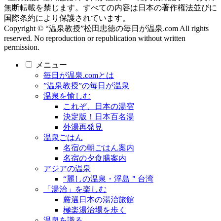
無断転載を禁じます。すべての内容は日本の著作権法並びに
国際条約により保護されています。
Copyright © “温泉教授”松田忠徳の毎日が温泉.com All rights
reserved. No reproduction or republication without written
permission.
メニュー
毎日が温泉.comとは
”温泉教授”の毎日が温泉
温泉を愉しむ
これぞ、日本の湯宿
決定版！日本百名湯
外湯再発見
温泉ごはん
名宿の朝ごはん案内
名宿の夕食膳案内
アジアの温泉
“麗しの温泉・浮島＂台湾
「湯治」を楽しむ
厳選日本の湯治旅館
極楽湯治場を歩く
温泉を識る