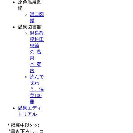
原色温泉図
鑑
湯口図
鑑
温泉図書館
温泉教
授松田
忠徳
の”温
泉
本”案
内
読んで
味わ
う、温
泉100
冊
温泉エディ
トリアル
＊掲載中以外の
〝書き下ろし〟コ