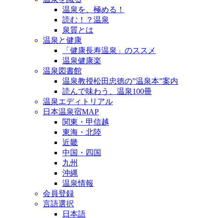
温泉を、極める！
読む！？温泉
泉質とは
温泉と健康
「健康長寿温泉」のススメ
温泉健康楽
温泉図書館
温泉教授松田忠徳の”温泉本”案内
読んで味わう、温泉100冊
温泉エディトリアル
日本温泉宿MAP
関東・甲信越
東海・北陸
近畿
中国・四国
九州
沖縄
温泉情報
会員登録
言語選択
日本語