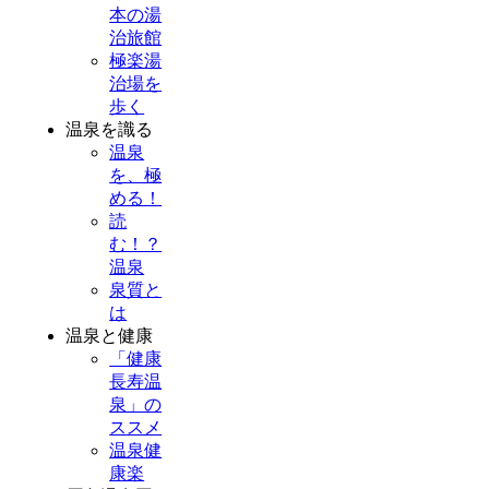
本の湯
治旅館
極楽湯
治場を
歩く
温泉を識る
温泉
を、極
める！
読
む！？
温泉
泉質と
は
温泉と健康
「健康
長寿温
泉」の
ススメ
温泉健
康楽