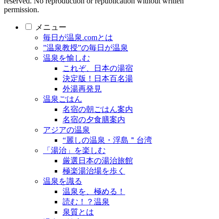
reserved. No reproduction or republication without written
permission.
メニュー
毎日が温泉.comとは
”温泉教授”の毎日が温泉
温泉を愉しむ
これぞ、日本の湯宿
決定版！日本百名湯
外湯再発見
温泉ごはん
名宿の朝ごはん案内
名宿の夕食膳案内
アジアの温泉
“麗しの温泉・浮島＂台湾
「湯治」を楽しむ
厳選日本の湯治旅館
極楽湯治場を歩く
温泉を識る
温泉を、極める！
読む！？温泉
泉質とは