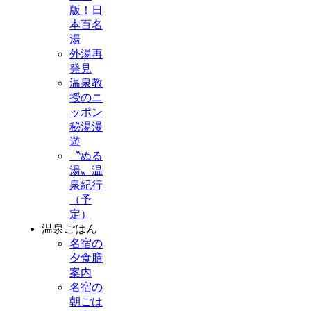
版！日
本百名
湯
外湯再
発見
温泉教
授のニ
ッポン
秘湯漫
遊
〝ぬる
湯〟温
泉紀行
（予
定）
温泉ごはん
名宿の
夕食膳
案内
名宿の
朝ごは