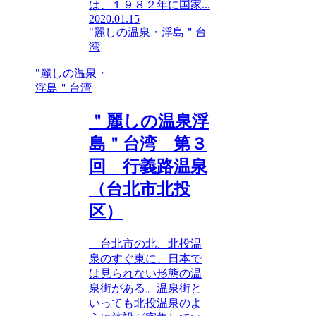
は、１９８２年に国家...
2020.01.15
"麗しの温泉・浮島＂台
湾
"麗しの温泉・
浮島＂台湾
＂麗しの温泉浮
島＂台湾 第３
回 行義路温泉
（台北市北投
区）
台北市の北、北投温
泉のすぐ東に、日本で
は見られない形態の温
泉街がある。温泉街と
いっても北投温泉のよ