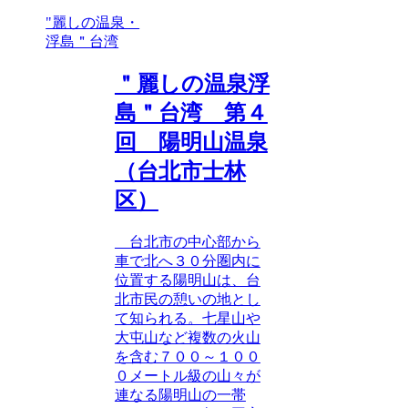
"麗しの温泉・
浮島＂台湾
＂麗しの温泉浮
島＂台湾 第４
回 陽明山温泉
（台北市士林
区）
台北市の中心部から
車で北へ３０分圏内に
位置する陽明山は、台
北市民の憩いの地とし
て知られる。七星山や
大屯山など複数の火山
を含む７００～１００
０メートル級の山々が
連なる陽明山の一帯