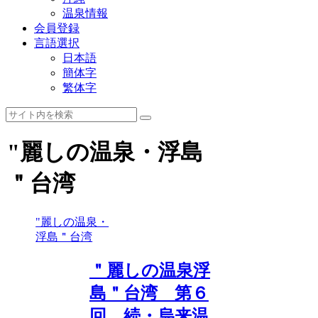
温泉情報
会員登録
言語選択
日本語
簡体字
繁体字
"麗しの温泉・浮島
＂台湾
"麗しの温泉・
浮島＂台湾
＂麗しの温泉浮
島＂台湾 第６
回 続・烏来温