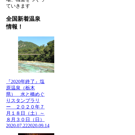
ていきます
全国新着温泉
情報！
『2020年終了』塩
原温泉（栃木
県） 水と橋めぐ
りスタンプラリ
ー ２０２０年７
月１８日（土）～
８月３０日（日）
2020.07.22
2020.09.14