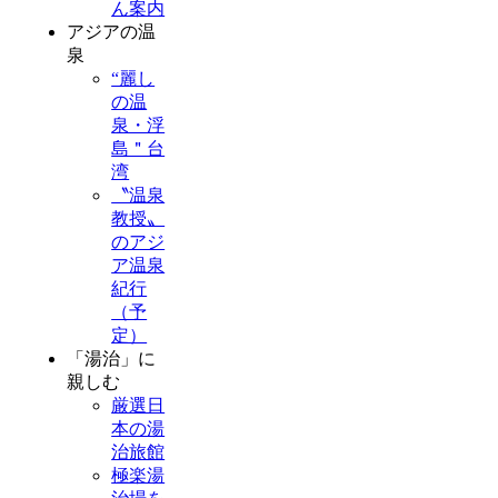
ん案内
アジアの温
泉
“麗し
の温
泉・浮
島＂台
湾
〝温泉
教授〟
のアジ
ア温泉
紀行
（予
定）
「湯治」に
親しむ
厳選日
本の湯
治旅館
極楽湯