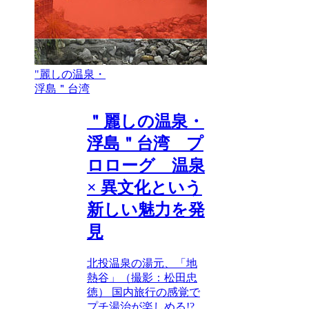
"麗しの温泉・
浮島＂台湾
＂麗しの温泉・
浮島＂台湾 プ
ロローグ 温泉
× 異文化という
新しい魅力を発
見
北投温泉の湯元、「地
熱谷」（撮影：松田忠
徳） 国内旅行の感覚で
プチ湯治が楽しめる!?