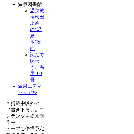
温泉図書館
温泉教
授松田
忠徳
の”温
泉
本”案
内
読んで
味わ
う、温
泉100
冊
温泉エディ
トリアル
＊掲載中以外の
〝書き下ろし〟コ
ンテンツも鋭意制
作中！
テーマも倍増予定