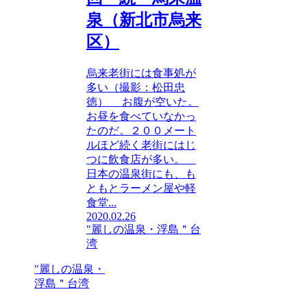
泉（新北市烏来
区）
烏来老街には食事処が
多い（撮影：松田忠
徳） お腹が空いた。
お昼を食べていなかっ
たのだ。２００メート
ルほど続く老街にはじ
つに飲食店が多い。
日本の温泉街にも、も
ともとラーメン屋や軽
食堂...
2020.02.26
"麗しの温泉・浮島＂台
湾
"麗しの温泉・
浮島＂台湾