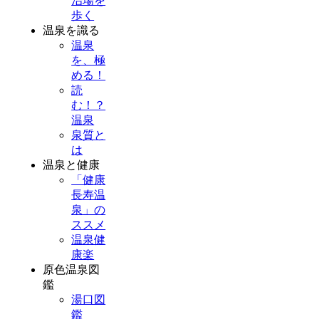
治場を
歩く
温泉を識る
温泉
を、極
める！
読
む！？
温泉
泉質と
は
温泉と健康
「健康
長寿温
泉」の
ススメ
温泉健
康楽
原色温泉図
鑑
湯口図
鑑