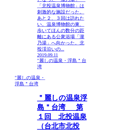
「北投温泉博物館」は
刺激的な施設だった。
あと２、３回は訪れた
い。温泉博物館の東、
歩いてほんの数分の距
離にある公衆浴場「瀧
乃湯」へ向かった。北
投渓沿いの...
2019.09.11
"麗しの温泉・浮島＂台
湾
"麗しの温泉・
浮島＂台湾
＂麗しの温泉浮
島＂台湾 第
１回 北投温泉
（台北市北投