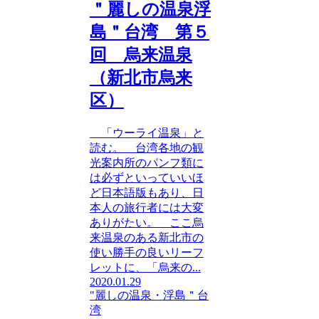
＂麗しの温泉浮
島＂台湾 第５
回 烏来温泉
（新北市烏来
区）
「ウーライ温泉」と
読む。 台湾各地の観
光案内所のパンフ類に
は必ずといっていいほ
ど日本語版もあり、日
本人の旅行者には大変
ありがたい。 ここ烏
来温泉のある新北市の
使い勝手の良いリーフ
レットに、「烏来の...
2020.01.29
"麗しの温泉・浮島＂台
湾