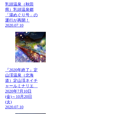
乳頭温泉（秋田
県）乳頭温泉郷
「湯めぐり号」の
運行が再開！
2020.07.10
『2020年終了』定
山渓温泉（北海
道）定山渓ネイチ
ャールミナリエ
2020年7月10日
(金)～10月20日
(火)
2020.07.10