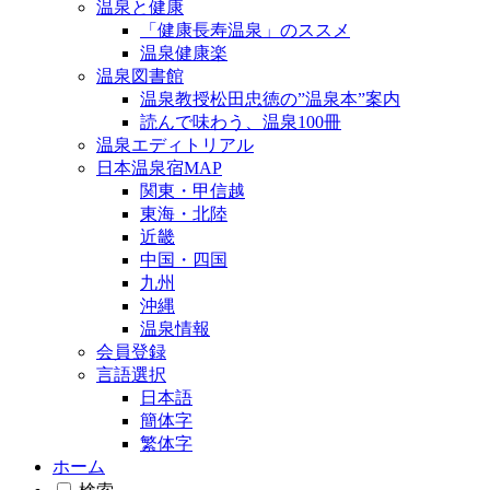
温泉と健康
「健康長寿温泉」のススメ
温泉健康楽
温泉図書館
温泉教授松田忠徳の”温泉本”案内
読んで味わう、温泉100冊
温泉エディトリアル
日本温泉宿MAP
関東・甲信越
東海・北陸
近畿
中国・四国
九州
沖縄
温泉情報
会員登録
言語選択
日本語
簡体字
繁体字
ホーム