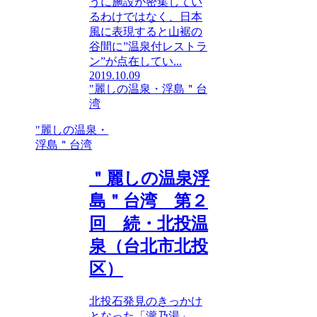
うに施設が密集してい
るわけではなく、日本
風に表現すると山裾の
谷間に”温泉付レストラ
ン”が点在してい...
2019.10.09
"麗しの温泉・浮島＂台
湾
"麗しの温泉・
浮島＂台湾
＂麗しの温泉浮
島＂台湾 第２
回 続・北投温
泉（台北市北投
区）
北投石発見のきっかけ
となった「瀧乃湯」