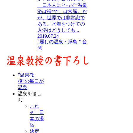
日本人にとって”温泉
浴は裸”で、は常識。だ
が、世界では非常識で
ある。水着をつけての
入浴はどうしても...
2019.07.24
"麗しの温泉・浮島＂台
湾
”温泉教
授”の毎日が
温泉
温泉を愉し
む
これ
ぞ、日
本の湯
宿
決定