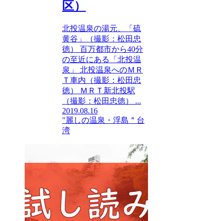
区）
北投温泉の湯元、「硫
黄谷」（撮影：松田忠
徳） 百万都市から40分
の至近にある「北投温
泉」 北投温泉へのＭＲ
Ｔ車内（撮影：松田忠
徳） ＭＲＴ新北投駅
（撮影：松田忠徳） ...
2019.08.16
"麗しの温泉・浮島＂台
湾