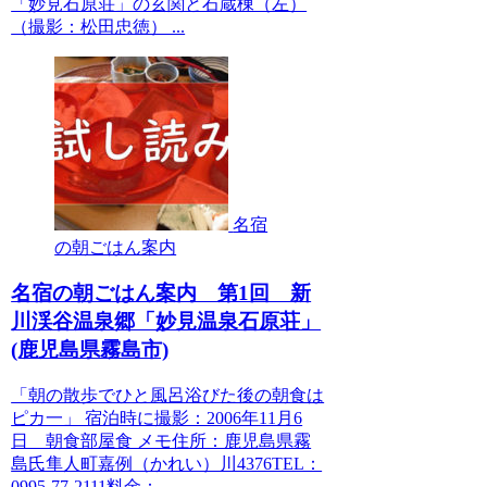
「妙見石原荘」の玄関と石蔵棟（左）
（撮影：松田忠徳） ...
名宿
の朝ごはん案内
名宿の朝ごはん案内 第1回 新
川渓谷温泉郷「妙見温泉石原荘」
(鹿児島県霧島市)
「朝の散歩でひと風呂浴びた後の朝食は
ピカ一」 宿泊時に撮影：2006年11月6
日 朝食部屋食 メモ住所：鹿児島県霧
島氏隼人町嘉例（かれい）川4376TEL：
0995-77-2111料金：...