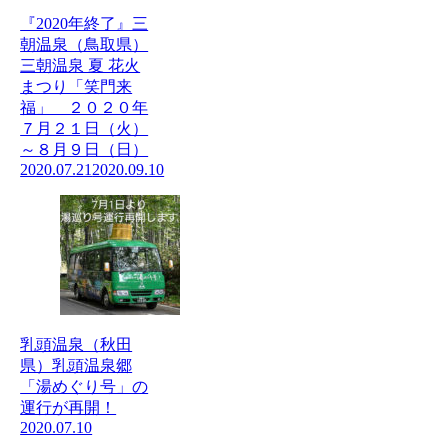
『2020年終了』三
朝温泉（鳥取県）
三朝温泉 夏 花火
まつり「笑門来
福」 ２０２０年
７月２１日（火）
～８月９日（日）
2020.07.21
2020.09.10
乳頭温泉（秋田
県）乳頭温泉郷
「湯めぐり号」の
運行が再開！
2020.07.10