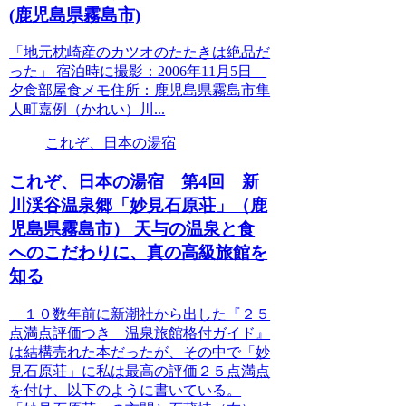
(鹿児島県霧島市)
「地元枕崎産のカツオのたたきは絶品だ
った」 宿泊時に撮影：2006年11月5日
夕食部屋食メモ住所：鹿児島県霧島市隼
人町嘉例（かれい）川...
これぞ、日本の湯宿
これぞ、日本の湯宿 第4回 新
川渓谷温泉郷「妙見石原荘」（鹿
児島県霧島市） 天与の温泉と食
へのこだわりに、真の高級旅館を
知る
１０数年前に新潮社から出した『２５
点満点評価つき 温泉旅館格付ガイド』
は結構売れた本だったが、その中で「妙
見石原荘」に私は最高の評価２５点満点
を付け、以下のように書いている。