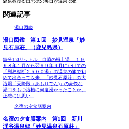
温泉教授松田忠徳の毎日が温泉.com
関連記事
湯口図鑑
湯口図鑑 第１回 妙見温泉「妙
見石原荘」（鹿児島県）
毎分150リットル、自噴の極上湯 １９
９８年１月から翌９９年９月にかけての
『列島縦断２５００湯』の温泉の旅で初
めて出合って以来、「妙見石原荘」の大
浴場「天降殿（あもりでん)」の豪快な
湯口をもつ浴槽に何度浸かったことか、
正確には思い...
名宿の夕食膳案内
名宿の夕食膳案内 第1回 新川
渓谷温泉郷「妙見温泉石原荘」