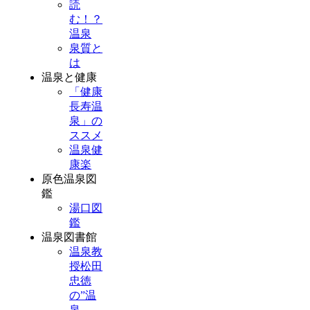
読
む！？
温泉
泉質と
は
温泉と健康
「健康
長寿温
泉」の
ススメ
温泉健
康楽
原色温泉図
鑑
湯口図
鑑
温泉図書館
温泉教
授松田
忠徳
の”温
泉