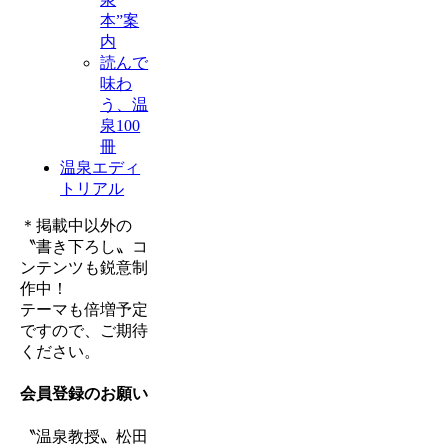
本”案
内
読んで
味わ
う、温
泉100
冊
温泉エディ
トリアル
＊掲載中以外の
〝書き下ろし〟コ
ンテンツも鋭意制
作中！
テーマも倍増予定
ですので、ご期待
ください。
会員登録のお願い
〝温泉教授〟松田