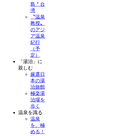
島＂台
湾
〝温泉
教授〟
のアジ
ア温泉
紀行
（予
定）
「湯治」に
親しむ
厳選日
本の湯
治旅館
極楽湯
治場を
歩く
温泉を識る
温泉
を、極
める！