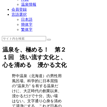
温泉情報
会員登録
言語選択
日本語
簡体字
繁体字
温泉を、極める！ 第２
１回 洗い流す文化と、
心を清める 浸かる文化
野中温泉（北海道）の男性用
風呂場。科学的に日本屈指
の”温泉力” を有する温泉だ
けに、大正時代の創業以来、
浸かるだけで十分。洗い場
はない。文字通り心身を清め
て清浄にする、これぞ日本の