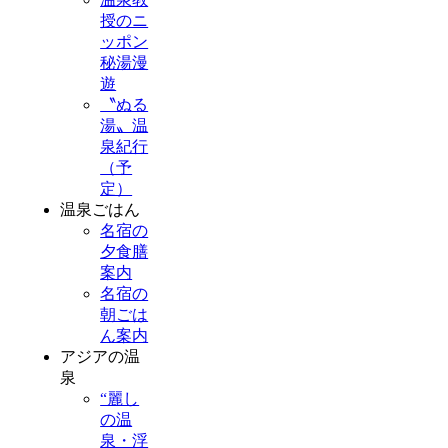
授のニ
ッポン
秘湯漫
遊
〝ぬる
湯〟温
泉紀行
（予
定）
温泉ごはん
名宿の
夕食膳
案内
名宿の
朝ごは
ん案内
アジアの温
泉
“麗し
の温
泉・浮