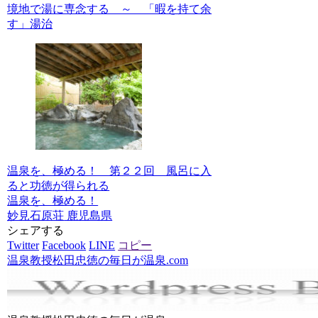
境地で湯に専念する ～ 「暇を持て余
す」湯治
温泉を、極める！ 第２２回 風呂に入
ると功徳が得られる
温泉を、極める！
妙見石原荘
鹿児島県
シェアする
Twitter
Facebook
LINE
コピー
温泉教授松田忠徳の毎日が温泉.com