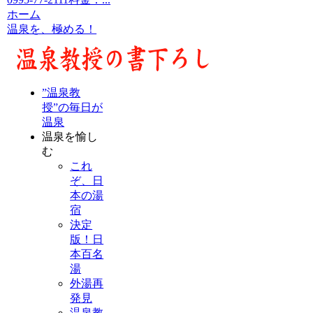
ホーム
温泉を、極める！
”温泉教
授”の毎日が
温泉
温泉を愉し
む
これ
ぞ、日
本の湯
宿
決定
版！日
本百名
湯
外湯再
発見
温泉教