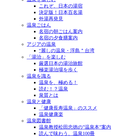
これぞ、日本の湯宿
決定版！日本百名湯
外湯再発見
温泉ごはん
名宿の朝ごはん案内
名宿の夕食膳案内
アジアの温泉
“麗しの温泉・浮島＂台湾
「湯治」を楽しむ
厳選日本の湯治旅館
極楽湯治場を歩く
温泉を識る
温泉を、極める！
読む！？温泉
泉質とは
温泉と健康
「健康長寿温泉」のススメ
温泉健康楽
温泉図書館
温泉教授松田忠徳の”温泉本”案内
読んで味わう、温泉100冊