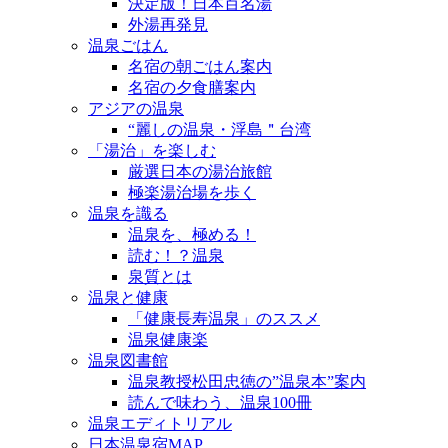
決定版！日本百名湯
外湯再発見
温泉ごはん
名宿の朝ごはん案内
名宿の夕食膳案内
アジアの温泉
“麗しの温泉・浮島＂台湾
「湯治」を楽しむ
厳選日本の湯治旅館
極楽湯治場を歩く
温泉を識る
温泉を、極める！
読む！？温泉
泉質とは
温泉と健康
「健康長寿温泉」のススメ
温泉健康楽
温泉図書館
温泉教授松田忠徳の”温泉本”案内
読んで味わう、温泉100冊
温泉エディトリアル
日本温泉宿MAP