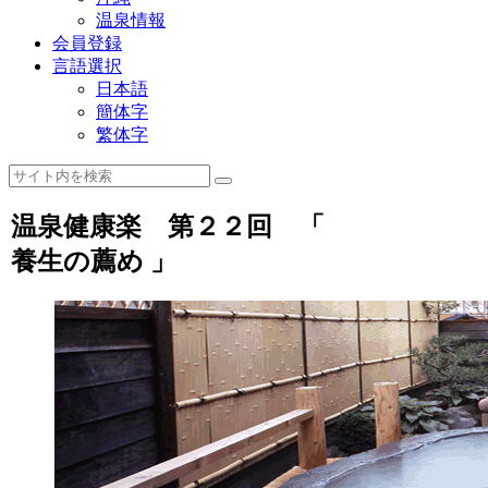
温泉情報
会員登録
言語選択
日本語
簡体字
繁体字
温泉健康楽 第２２回 「
養生の薦め 」