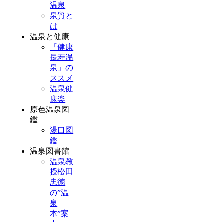
温泉
泉質と
は
温泉と健康
「健康
長寿温
泉」の
ススメ
温泉健
康楽
原色温泉図
鑑
湯口図
鑑
温泉図書館
温泉教
授松田
忠徳
の”温
泉
本”案