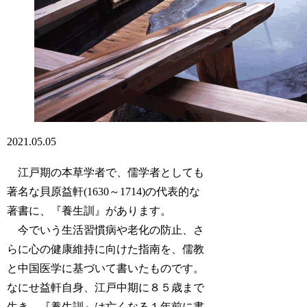
2021.05.05
江戸期の本草学者で、儒学者としても
著名な貝原益軒(1630～1714)の代表的な
著書に、『養生訓』があります。
今でいう生活習慣病や老化の防止、さ
らに心の健康維持に向けた指南を、儒教
と中国医学に基づいて書いたものです。
なにせ益軒自身、江戸中期に８５歳まで
生き、『養生訓』は亡くなる１年前に書