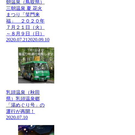
朝温泉（鳥取県）
三朝温泉 夏 花火
まつり「笑門来
福」 ２０２０年
７月２１日（火）
～８月９日（日）
2020.07.21
2020.09.10
乳頭温泉（秋田
県）乳頭温泉郷
「湯めぐり号」の
運行が再開！
2020.07.10