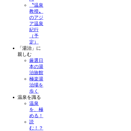
〝温泉
教授〟
のアジ
ア温泉
紀行
（予
定）
「湯治」に
親しむ
厳選日
本の湯
治旅館
極楽湯
治場を
歩く
温泉を識る
温泉
を、極
める！
読
む！？