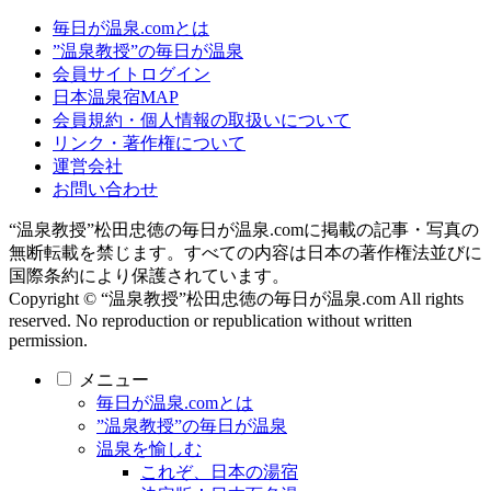
毎日が温泉.comとは
”温泉教授”の毎日が温泉
会員サイトログイン
日本温泉宿MAP
会員規約・個人情報の取扱いについて
リンク・著作権について
運営会社
お問い合わせ
“温泉教授”松田忠徳の毎日が温泉.comに掲載の記事・写真の
無断転載を禁じます。すべての内容は日本の著作権法並びに
国際条約により保護されています。
Copyright © “温泉教授”松田忠徳の毎日が温泉.com All rights
reserved. No reproduction or republication without written
permission.
メニュー
毎日が温泉.comとは
”温泉教授”の毎日が温泉
温泉を愉しむ
これぞ、日本の湯宿