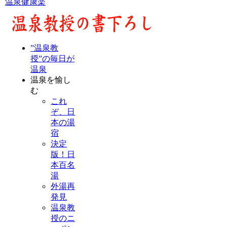
温泉健康楽
”温泉教
授”の毎日が
温泉
温泉を愉し
む
これ
ぞ、日
本の湯
宿
決定
版！日
本百名
湯
外湯再
発見
温泉教
授のニ