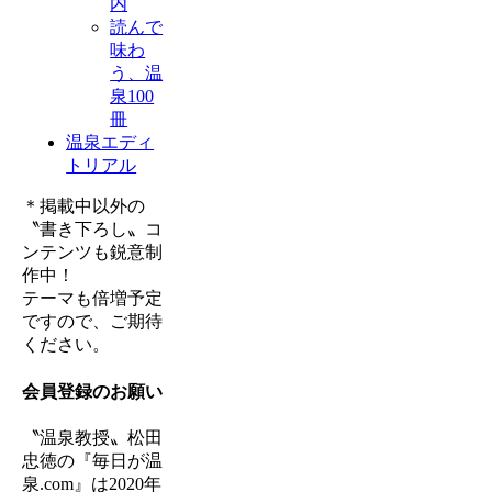
内
読んで
味わ
う、温
泉100
冊
温泉エディ
トリアル
＊掲載中以外の
〝書き下ろし〟コ
ンテンツも鋭意制
作中！
テーマも倍増予定
ですので、ご期待
ください。
会員登録のお願い
〝温泉教授〟松田
忠徳の『毎日が温
泉.com』は
2020年