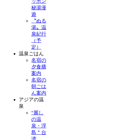
ッポン
秘湯漫
遊
〝ぬる
湯〟温
泉紀行
（予
定）
温泉ごはん
名宿の
夕食膳
案内
名宿の
朝ごは
ん案内
アジアの温
泉
“麗し
の温
泉・浮
島＂台
湾