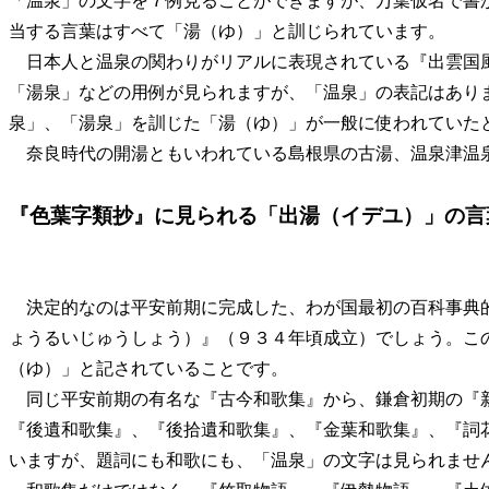
「温泉」の文字を７例見ることができますが、万葉仮名で書
当する言葉はすべて「湯（ゆ）」と訓じられています。
日本人と温泉の関わりがリアルに表現されている『出雲国
「湯泉」などの用例が見られますが、「温泉」の表記はあり
泉」、「湯泉」を訓じた「湯（ゆ）」が一般に使われていた
奈良時代の開湯ともいわれている島根県の古湯、温泉津温
『色葉字類抄』に見られる「出湯（イデユ）」の言
決定的なのは平安前期に完成した、わが国最初の百科事典
ょうるいじゅうしょう）』（９３４年頃成立）でしょう。こ
（ゆ）」と記されていることです。
同じ平安前期の有名な『古今和歌集』から、鎌倉初期の『
『後遺和歌集』、『後拾遺和歌集』、『金葉和歌集』、『詞
いますが、題詞にも和歌にも、「温泉」の文字は見られませ