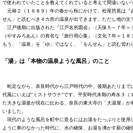
で使われていたことを教えてくれていると考えて間違いない
元禄２（１６８９）年の春から秋にかけて、松尾芭蕉は『
せん」と読むべき４カ所の温泉が出てきます。ただし地の文
江戸後期に出版された『江戸名所図会』（天保５～７年＝
（やすみろあん）の有名な『旅行用心集』（文化７年＝１８
もう、「温泉」を「ゆ」ではなく、「をんせん」と読む習わ
「湯」は「本物の温泉ような風呂」のこと
蛇足ながら、奈良時代から江戸時代の中、後期あたりまで
代風にいえば”ミストサウナ”です。平安時代末期の寿永３（
た大きな湯釜が現在に伝わる、奈良の東大寺の「大湯屋」が
いました。
現代のような風呂を町中に造るにはお湯をたっぷりと使用
ように車のなかった時代に、水の確保、お湯を沸かす薪の確