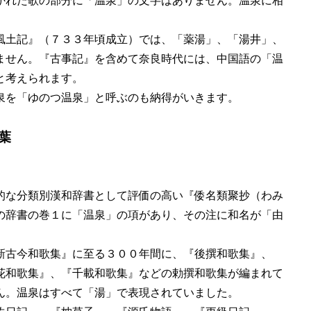
かれた歌の部分に「温泉」の文字はありません。温泉に相
風土記』（７３３年頃成立）では、「薬湯」、「湯井」、
ません。『古事記』を含めて奈良時代には、中国語の「温
と考えられます。
泉を「ゆのつ温泉」と呼ぶのも納得がいきます。
葉
的な分類別漢和辞書として評価の高い『倭名類聚抄（わみ
の辞書の巻１に「温泉」の項があり、その注に和名が「由
新古今和歌集』に至る３００年間に、『後撰和歌集』、
花和歌集』、『千載和歌集』などの勅撰和歌集が編まれて
ん。温泉はすべて「湯」で表現されていました。