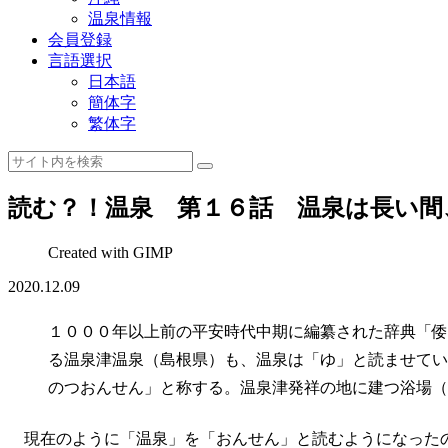
温泉情報
会員登録
言語選択
日本語
簡体字
繁体字
読む？！温泉 第１６話 温泉は長い間
Created with GIMP
2020.12.09
１０００年以上前の平安時代中期に編纂された辞典「倭
る温泉津温泉（島根県）も、温泉は「ゆ」と読ませてい
のつおんせん」と称する。温泉津発祥の地に建つ浴場（
現在のように「温泉」を「おんせん」と読むようになった