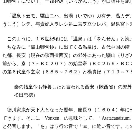
山聯句」について、一韓智翃（いっかんこう）が口語注を施
「温泉ト云モ、驪山ニハ、出湯（いでゆ）ガ有テ、温カデ
うこう）シテ、与貴妃入ラレシ処ニ宮ヲ立ツレバ、温泉宮ト
このように、１６世紀頃には「温泉」は「をんせん」と読
ちなみに『湯山聯句鈔』に出てくる温泉は、古代中国の隋
た都、長安（現在の陝西省西安）の郊外にあった驪山（りざ
前から、秦（？～ＢＣ２０７）の始皇帝（ＢＣ２５９～ＢＣ
の第６代皇帝玄宗（６８５～７６２）と楊貴妃（７１９～７
秦の始皇帝も静養したと言われる西安（陝西省）の郊外
松田忠徳）
徳川家康が天下人となった翌年、慶長９（１６０４）年に
てきます。そこに「Vonxen」の意味として、「Atatacanai
と発音します。「を」はワ行の音で「uo」に近い音です。こ