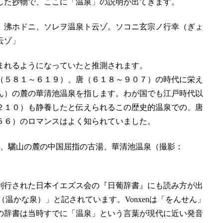
した抄物で、ここに「温泉」の説明が出てきます。
、沸ホドニ、ソレヲ温泉ト云ゾ。ソコニ玄宗ノ行幸（ぎょ
云ゾ」
まれるようになっていたと推測されます。
（５８１～６１９）、唐（６１８～９０７）の時代に栄え
ん）の麓の華清池温泉を指します。わが国でも江戸時代以
２１０）も静養したと伝えられるこの歴史的温泉での、唐
５６）のロマンスはよく知られていました。
、驪山の麓の中国屈指の古湯、華清池温泉（撮影：
刊行された日本イエズス会の『日葡辞書』にも読み方が出
zumi（温かな泉）」と記されています。Vonxenは「をんせん」
の辞書は当時すでに「温泉」という言葉が現代に近い発音