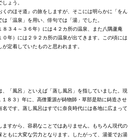
でしょう。
おくのほそ道』の旅をしますが、そこには明らかに「をん
では「温泉」を用い、俳句では「湯」でした。
１８３４～３６年）には４２カ所の温泉、また八隅蘆庵
１０年）には２９２カ所の温泉が出てきます。この頃には
しが定着していたものと思われます。
は、「風呂」といえば「蒸し風呂」を指していました。現
１１８３）年に、高僧重源が鋳物師・草部是助に鋳造させ
有名です。蒸し風呂はすでに奈良時代には各地に広まって
しますから、容易なことではありません。もちろん現代の
保ともに大変な労力となります。したがって、湯釜でお湯