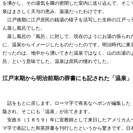
を沸かし、その湯気を隣の密閉した室内に送り込んで、そこ
泉はまさしく天与の恵み、薬湯だったわけです。
江戸後期に江戸庶民の銭湯の様子を活写した生粋の江戸っ
ん蒸し風呂でした。
蒸し風呂の「風呂」に対して、現在のようにお湯の張られ
に、温泉からイメージしたものだったのです。明治時代に東
だったのは、地中から湧いてきた温泉ではなく、山の出湯の
呂」という意味でした。温泉は庶民の憧れでした。
江戸末期から明治前期の辞書にも記された「温泉」
話をもとに戻します。ローマ字で有名なヘボンが編集した
版され、そこにも「温泉」が出てきます。
安政６（１８５９）年に宣教師として来日したアメリカ人
マ字で表記した和英辞書を刊行したというから驚きです。日本