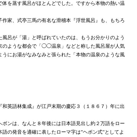
で体を蒸す風呂がほとんどでした。ですから本物の熱い温
子作家、式亭三馬の有名な滑稽本『浮世風呂』も、もちろ
た風呂が「湯」と呼ばれていたのは、もうお分かりのよう
京のような都会で「◯◯温泉」などと称した風呂屋が人気
ようにお湯がなみなみと張られた「本物の温泉のような風
『和英語林集成』が江戸末期の慶応３（１８６７）年に出
ヘボンは、なんと８年後には日本語見出し約２万語をロー
語の発音を適確に表したローマ字は”ヘボン式”としてよ