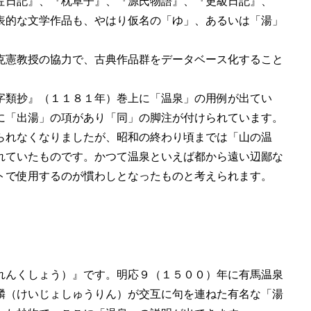
佐日記』、『枕草子』、『源氏物語』、『更級日記』、
表的な文学作品も、やはり仮名の「ゆ」、あるいは「湯」
克憲教授の協力で、古典作品群をデータベース化すること
字類抄』（１１８１年）巻上に「温泉」の用例が出てい
に「出湯」の項があり「同」の脚注が付けられています。
られなくなりましたが、昭和の終わり頃までは「山の温
れていたものです。かつて温泉といえば都から遠い辺鄙な
トで使用するのが慣わしとなったものと考えられます。
れんくしょう）』です。明応９（１５００）年に有馬温泉
麟（けいじょしゅうりん）が交互に句を連ねた有名な「湯