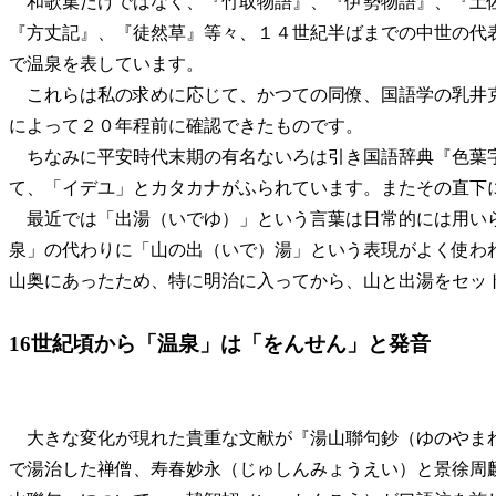
和歌集だけではなく、『竹取物語』、『伊勢物語』、『土
『方丈記』、『徒然草』等々、１４世紀半ばまでの中世の代
で温泉を表しています。
これらは私の求めに応じて、かつての同僚、国語学の乳井
によって２０年程前に確認できたものです。
ちなみに平安時代末期の有名ないろは引き国語辞典『色葉
て、「イデユ」とカタカナがふられています。またその直下
最近では「出湯（いでゆ）」という言葉は日常的には用い
泉」の代わりに「山の出（いで）湯」という表現がよく使わ
山奥にあったため、特に明治に入ってから、山と出湯をセッ
16世紀頃から「温泉」は「をんせん」と発音
大きな変化が現れた貴重な文献が『湯山聯句鈔（ゆのやま
で湯治した禅僧、寿春妙永（じゅしんみょうえい）と景徐周