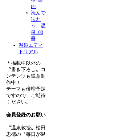
内
読んで
味わ
う、温
泉100
冊
温泉エディ
トリアル
＊掲載中以外の
〝書き下ろし〟コ
ンテンツも鋭意制
作中！
テーマも倍増予定
ですので、ご期待
ください。
会員登録のお願い
〝温泉教授〟松田
忠徳の『毎日が温