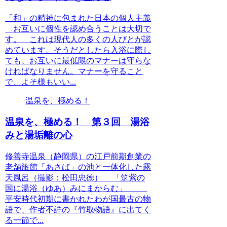
「和」の精神に包まれた日本の個人主義
お互いに個性を認め合うことは大切で
す。 これは現代人の多くの人びとが認
めています。そうだとしたら入浴に際し
ても、お互いに最低限のマナーは守らな
ければなりません。マナーを守ること
で、よそ様もいい...
温泉を、極める！
温泉を、極める！ 第３回 湯浴
みと湯垢離の心
修善寺温泉（静岡県）の江戸前期創業の
老舗旅館「あさば」の池と一体化した露
天風呂（撮影：松田忠徳） 「筑紫の
国に湯浴（ゆあ）みにまからむ」
平安時代初期に書かれたわが国最古の物
語で、作者不詳の『竹取物語』に出てく
る一節で...