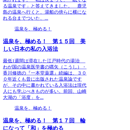
る温泉です」と答えてきました。 鹿児
島の温泉へ行くと、湯船の傍らに横にな
れる台までついた、...
温泉を、極める！
温泉を、極める！ 第１５回 美
しい日本の私の入浴法
最低1週間は滞在した江戸時代の湯治
わが国の温泉医学書の嚆矢（こうし）・
香川修徳の『一本堂薬選』続編は、３０
０年近くも昔に出版された温泉論です
が、その中に書かれている入浴法は現代
人にも学ぶべきものが多い。前回、山崎
大湖の「浴度」を...
温泉を、極める！
温泉を、極める！ 第１７回 輪
になって「和」を極める