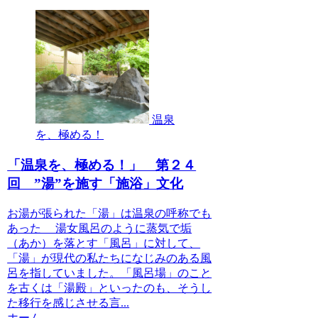
温泉
を、極める！
「温泉を、極める！」 第２４
回 ”湯”を施す「施浴」文化
お湯が張られた「湯」は温泉の呼称でも
あった 湯女風呂のように蒸気で垢
（あか）を落とす「風呂」に対して、
「湯」が現代の私たちになじみのある風
呂を指していました。「風呂場」のこと
を古くは「湯殿」といったのも、そうし
た移行を感じさせる言...
ホーム