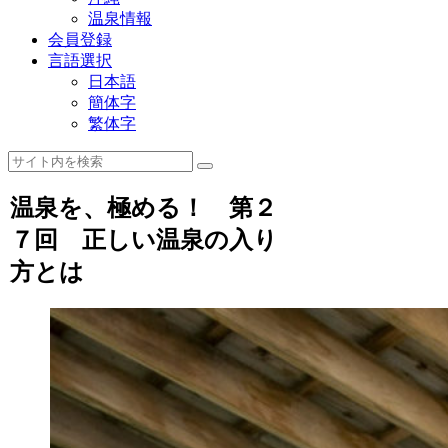
温泉情報
会員登録
言語選択
日本語
簡体字
繁体字
温泉を、極める！ 第２
７回 正しい温泉の入り
方とは