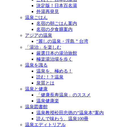
決定版！日本百名湯
外湯再発見
温泉ごはん
名宿の朝ごはん案内
名宿の夕食膳案内
アジアの温泉
“麗しの温泉・浮島＂台湾
「湯治」を楽しむ
厳選日本の湯治旅館
極楽湯治場を歩く
温泉を識る
温泉を、極める！
読む！？温泉
泉質とは
温泉と健康
「健康長寿温泉」のススメ
温泉健康楽
温泉図書館
温泉教授松田忠徳の”温泉本”案内
読んで味わう、温泉100冊
温泉エディトリアル