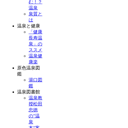
む！？
温泉
泉質と
は
温泉と健康
「健康
長寿温
泉」の
ススメ
温泉健
康楽
原色温泉図
鑑
湯口図
鑑
温泉図書館
温泉教
授松田
忠徳
の”温
泉
本”案