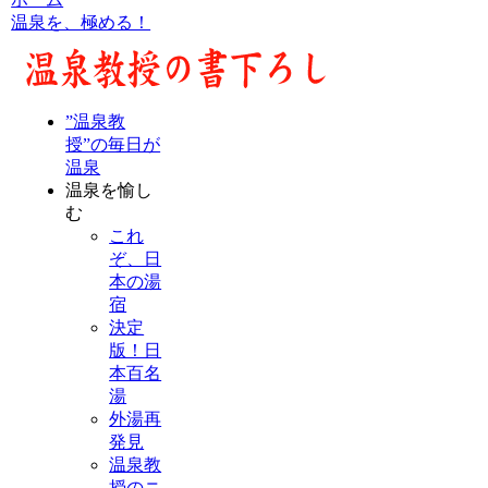
温泉を、極める！
”温泉教
授”の毎日が
温泉
温泉を愉し
む
これ
ぞ、日
本の湯
宿
決定
版！日
本百名
湯
外湯再
発見
温泉教
授のニ