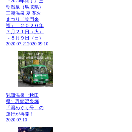
『2020年終了』三
朝温泉（鳥取県）
三朝温泉 夏 花火
まつり「笑門来
福」 ２０２０年
７月２１日（火）
～８月９日（日）
2020.07.21
2020.09.10
乳頭温泉（秋田
県）乳頭温泉郷
「湯めぐり号」の
運行が再開！
2020.07.10