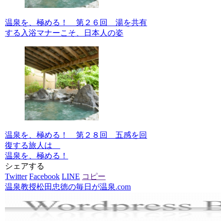
温泉を、極める！ 第２６回 湯を共有
する入浴マナーこそ、日本人の姿
温泉を、極める！ 第２８回 五感を回
復する旅人は
温泉を、極める！
シェアする
Twitter
Facebook
LINE
コピー
温泉教授松田忠徳の毎日が温泉.com