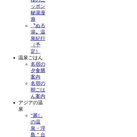
ッポン
秘湯漫
遊
〝ぬる
湯〟温
泉紀行
（予
定）
温泉ごはん
名宿の
夕食膳
案内
名宿の
朝ごは
ん案内
アジアの温
泉
“麗し
の温
泉・浮
島＂台