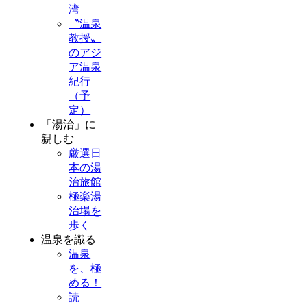
湾
〝温泉
教授〟
のアジ
ア温泉
紀行
（予
定）
「湯治」に
親しむ
厳選日
本の湯
治旅館
極楽湯
治場を
歩く
温泉を識る
温泉
を、極
める！
読