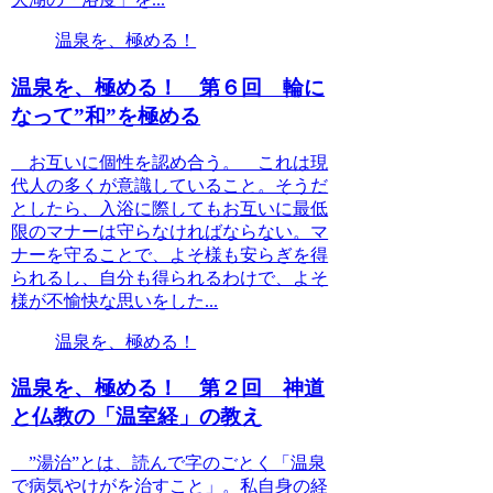
温泉を、極める！
温泉を、極める！ 第６回 輪に
なって”和”を極める
お互いに個性を認め合う。 これは現
代人の多くが意識していること。そうだ
としたら、入浴に際してもお互いに最低
限のマナーは守らなければならない。マ
ナーを守ることで、よそ様も安らぎを得
られるし、自分も得られるわけで、よそ
様が不愉快な思いをした...
温泉を、極める！
温泉を、極める！ 第２回 神道
と仏教の「温室経」の教え
”湯治”とは、読んで字のごとく「温泉
で病気やけがを治すこと」。私自身の経