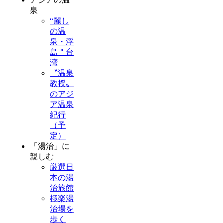
泉
“麗し
の温
泉・浮
島＂台
湾
〝温泉
教授〟
のアジ
ア温泉
紀行
（予
定）
「湯治」に
親しむ
厳選日
本の湯
治旅館
極楽湯
治場を
歩く