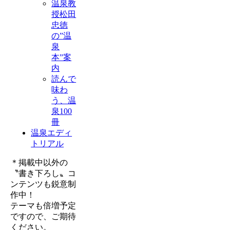
温泉教
授松田
忠徳
の”温
泉
本”案
内
読んで
味わ
う、温
泉100
冊
温泉エディ
トリアル
＊掲載中以外の
〝書き下ろし〟コ
ンテンツも鋭意制
作中！
テーマも倍増予定
ですので、ご期待
ください。