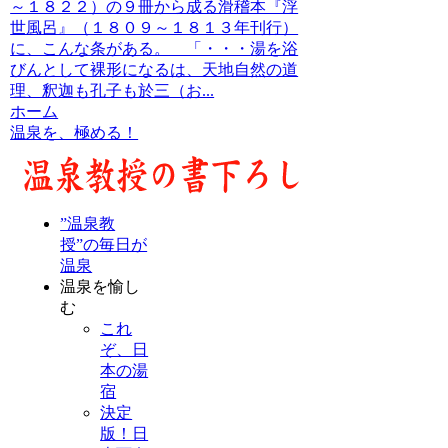
～１８２２）の９冊から成る滑稽本『浮
世風呂』（１８０９～１８１３年刊行）
に、こんな条がある。 「・・・湯を浴
びんとして裸形になるは、天地自然の道
理、釈迦も孔子も於三（お...
ホーム
温泉を、極める！
”温泉教
授”の毎日が
温泉
温泉を愉し
む
これ
ぞ、日
本の湯
宿
決定
版！日