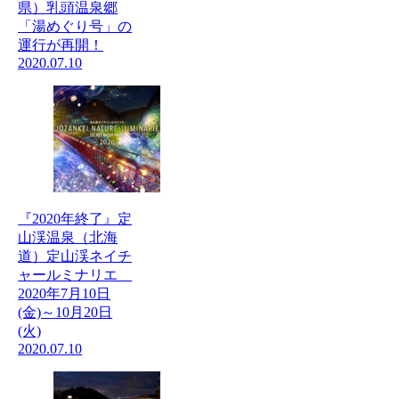
県）乳頭温泉郷
「湯めぐり号」の
運行が再開！
2020.07.10
『2020年終了』定
山渓温泉（北海
道）定山渓ネイチ
ャールミナリエ
2020年7月10日
(金)～10月20日
(火)
2020.07.10