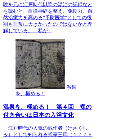
験を元に江戸時代以降の湯治の記録など
を読むと、自律神経を整え、免疫力、自
然治癒力を高める”予防医学”としての役
割も非常に大きかったのではないかと理
解している。 私が...
温泉
を、極める！
温泉を、極める！ 第４回 裸の
付き合いは日本の入浴文化
江戸時代の人気の戯作者（げさくし
ゃ）として知られる式亭三馬（１７７６