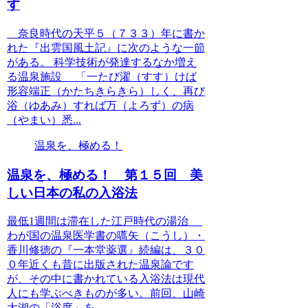
す
奈良時代の天平５（７３３）年に書か
れた『出雲国風土記』に次のような一節
がある。 科学技術が発達するなか増え
る温泉施設 「一たび濯（すす）けば
形容端正（かたちきらきら）しく、再び
浴（ゆあみ）すれば万（よろず）の病
（やまい）悉...
温泉を、極める！
温泉を、極める！ 第１５回 美
しい日本の私の入浴法
最低1週間は滞在した江戸時代の湯治
わが国の温泉医学書の嚆矢（こうし）・
香川修徳の『一本堂薬選』続編は、３０
０年近くも昔に出版された温泉論です
が、その中に書かれている入浴法は現代
人にも学ぶべきものが多い。前回、山崎
大湖の「浴度」を...