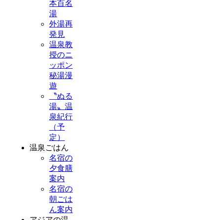
本百名
湯
外湯再
発見
温泉教
授のニ
ッポン
秘湯漫
遊
〝ぬる
湯〟温
泉紀行
（予
定）
温泉ごはん
名宿の
夕食膳
案内
名宿の
朝ごは
ん案内
アジアの温