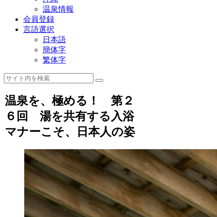
温泉情報
会員登録
言語選択
日本語
簡体字
繁体字
温泉を、極める！ 第２
６回 湯を共有する入浴
マナーこそ、日本人の姿