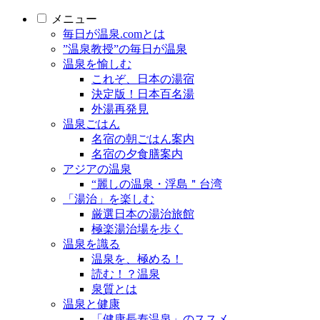
メニュー
毎日が温泉.comとは
”温泉教授”の毎日が温泉
温泉を愉しむ
これぞ、日本の湯宿
決定版！日本百名湯
外湯再発見
温泉ごはん
名宿の朝ごはん案内
名宿の夕食膳案内
アジアの温泉
“麗しの温泉・浮島＂台湾
「湯治」を楽しむ
厳選日本の湯治旅館
極楽湯治場を歩く
温泉を識る
温泉を、極める！
読む！？温泉
泉質とは
温泉と健康
「健康長寿温泉」のススメ