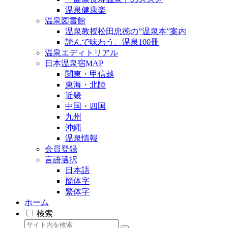
温泉健康楽
温泉図書館
温泉教授松田忠徳の”温泉本”案内
読んで味わう、温泉100冊
温泉エディトリアル
日本温泉宿MAP
関東・甲信越
東海・北陸
近畿
中国・四国
九州
沖縄
温泉情報
会員登録
言語選択
日本語
簡体字
繁体字
ホーム
検索