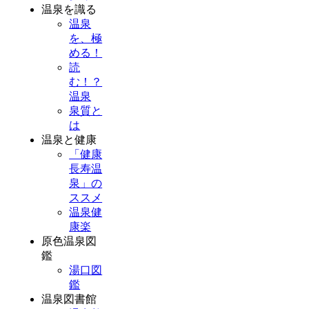
温泉を識る
温泉
を、極
める！
読
む！？
温泉
泉質と
は
温泉と健康
「健康
長寿温
泉」の
ススメ
温泉健
康楽
原色温泉図
鑑
湯口図
鑑
温泉図書館